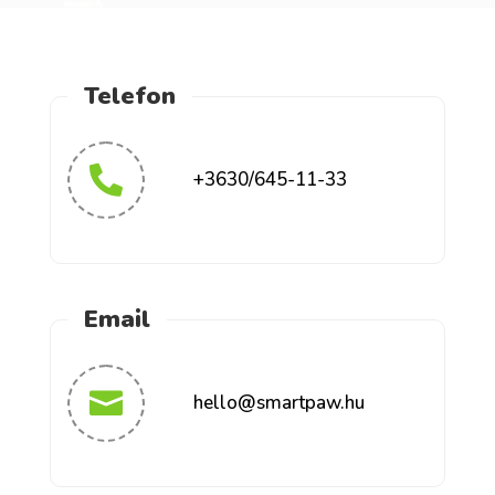
Telefon

+3630/645-11-33
Email

hello@smartpaw.hu