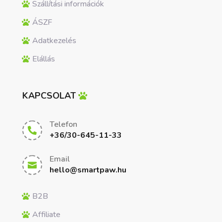
Szállítási információk
ÁSZF
Adatkezelés
Elállás
KAPCSOLAT
Telefon

+36/30-645-11-33
Email

hello@smartpaw.hu
B2B
Affiliate