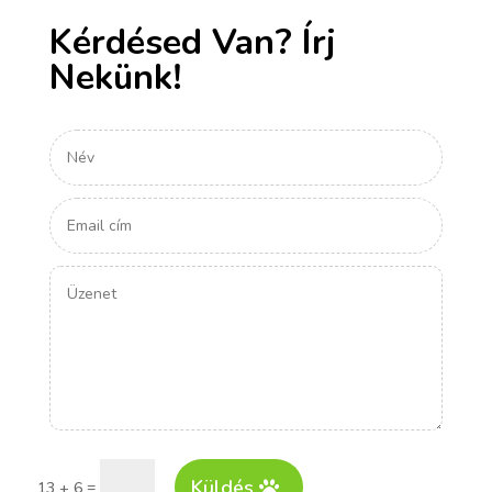
Kérdésed Van? Írj
Nekünk!
Küldés
=
13 + 6