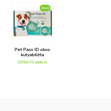
Akció!
Pet Pass ID okos
kutyabiléta
9990
Ft
4995
Ft