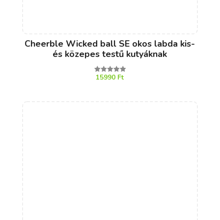
Cheerble Wicked ball SE okos labda kis-
és közepes testű kutyáknak
15990
Ft
Értékelés:
5.00
/ 5