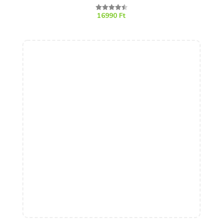
16990
Ft
Értékelés:
4.50
/ 5