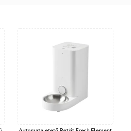
ű
Automata etető Petkit Fresh Element