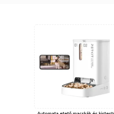
Automata etető macskák és kistest