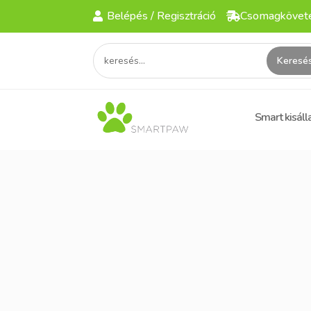
Belépés / Regisztráció
Csomagkövet
Smart kisáll