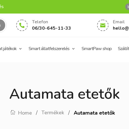
és
Telefon
Email


06/30-645-11-33
hello@
at játékok
Smart állatfelszerelés
SmartPaw shop
Szállí
Autamata etetők
/
/
Termékek
Home
Autamata etetők