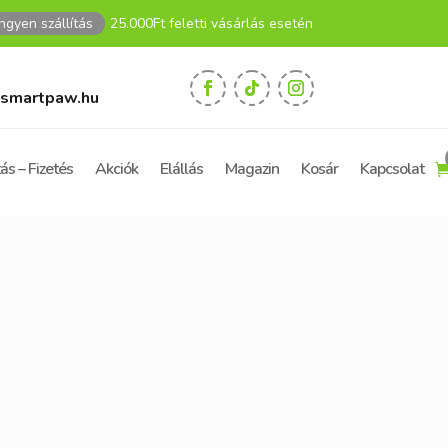
Ingyen szállítás
25.000Ft feletti vásárlás esetén
smartpaw.hu
tás – Fizetés
Akciók
Elállás
Magazin
Kosár
Kapcsolat