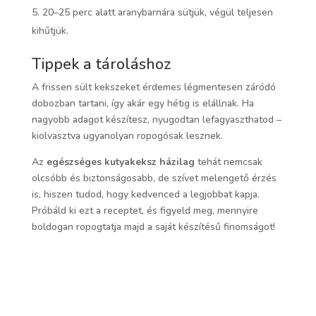
20–25 perc alatt aranybarnára sütjük, végül teljesen
kihűtjük.
Tippek a tároláshoz
A frissen sült kekszeket érdemes légmentesen záródó
dobozban tartani, így akár egy hétig is elállnak. Ha
nagyobb adagot készítesz, nyugodtan lefagyaszthatod –
kiolvasztva ugyanolyan ropogósak lesznek.
Az
egészséges kutyakeksz házilag
tehát nemcsak
olcsóbb és biztonságosabb, de szívet melengető érzés
is, hiszen tudod, hogy kedvenced a legjobbat kapja.
Próbáld ki ezt a receptet, és figyeld meg, mennyire
boldogan ropogtatja majd a saját készítésű finomságot!