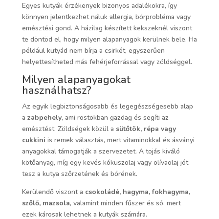
Egyes kutyák érzékenyek bizonyos adalékokra, így
könnyen jelentkezhet náluk allergia, bőrprobléma vagy
emésztési gond. A házilag készített kekszeknél viszont
te döntöd el, hogy milyen alapanyagok kerülnek bele. Ha
például kutyád nem bírja a csirkét, egyszerűen
helyettesítheted más fehérjeforrással vagy zöldséggel.
Milyen alapanyagokat
használhatsz?
Az egyik legbiztonságosabb és legegészségesebb alap
a
zabpehely
, ami rostokban gazdag és segíti az
emésztést. Zöldségek közül a
sütőtök, répa vagy
cukkini
is remek választás, mert vitaminokkal és ásványi
anyagokkal támogatják a szervezetet. A tojás kiváló
kötőanyag, míg egy kevés kókuszolaj vagy olívaolaj jót
tesz a kutya szőrzetének és bőrének.
Kerülendő viszont a
csokoládé, hagyma, fokhagyma,
szőlő, mazsola
, valamint minden fűszer és só, mert
ezek károsak lehetnek a kutyák számára.