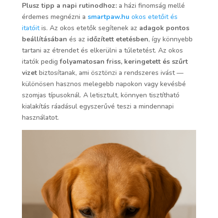
Plusz tipp a napi rutinodhoz:
a házi finomság mellé
érdemes megnézni a
smartpaw.hu
okos etetőit és
itatóit
is. Az okos etetők segítenek az
adagok pontos
beállításában
és az
időzített etetésben
, így könnyebb
tartani az étrendet és elkerülni a túletetést. Az okos
itatók pedig
folyamatosan friss, keringetett és szűrt
vizet
biztosítanak, ami ösztönzi a rendszeres ivást —
különösen hasznos melegebb napokon vagy kevésbé
szomjas típusoknál. A letisztult, könnyen tisztítható
kialakítás ráadásul egyszerűvé teszi a mindennapi
használatot.