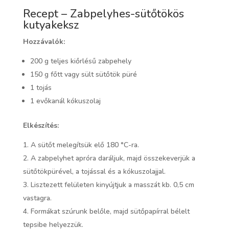
Recept – Zabpelyhes-sütőtökös
kutyakeksz
Hozzávalók:
200 g teljes kiőrlésű zabpehely
150 g főtt vagy sült sütőtök püré
1 tojás
1 evőkanál kókuszolaj
Elkészítés:
A sütőt melegítsük elő 180 °C-ra.
A zabpelyhet apróra daráljuk, majd összekeverjük a
sütőtökpürével, a tojással és a kókuszolajjal.
Lisztezett felületen kinyújtjuk a masszát kb. 0,5 cm
vastagra.
Formákat szúrunk belőle, majd sütőpapírral bélelt
tepsibe helyezzük.