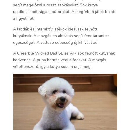
segít megelőzni a rossz szokásokat. Sok kutya
unatkozásból rágja a bútorokat. A megfelelő játék leköti
a figyelmet.
A labdák és interaktív játékok ideálisak felnőtt
kutyáknak. A mozgás és aktivitás segít fenntartani az
egészséget. A változó sebesség új kihívást ad.
A Cheerble Wicked Ball SE és AIR sok felnőtt kutyának
kedvence. A puha borítás védi a fogakat. A mozgás
véletlenszerű, így a kutya sosem unja meg.