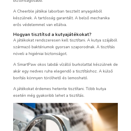
biztonságosabb.
A Cheerble játékai laborban tesztelt anyagokból
készülnek. A tartósság garantált. A belső mechanika
erős védelemmel van ellátva.
Hogyan tisztítsd a kutyajátékokat?
A játékokat rendszeresen kell tisztítani. A kutya szájából
származó baktériumok gyorsan szaporodnak. A tisztítás
növeli a higiéniai biztonságot.
A SmartPaw okos labdái vízálló burkolattal készülnek de
akár egy nedves ruha elegendő a tisztításhoz. A külső
borítás könnyen törölhető és lemosható.
A játékokat érdemes hetente tisztítani. Több kutya
esetén még gyakoribb lehet a tisztítás.