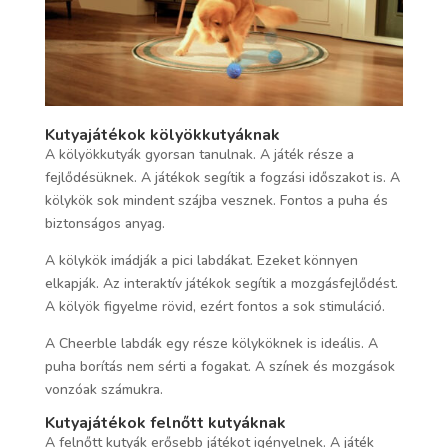
Kutyajátékok kölyökkutyáknak
A kölyökkutyák gyorsan tanulnak. A játék része a
fejlődésüknek. A játékok segítik a fogzási időszakot is. A
kölykök sok mindent szájba vesznek. Fontos a puha és
biztonságos anyag.
A kölykök imádják a pici labdákat. Ezeket könnyen
elkapják. Az interaktív játékok segítik a mozgásfejlődést.
A kölyök figyelme rövid, ezért fontos a sok stimuláció.
A Cheerble labdák egy része kölyköknek is ideális. A
puha borítás nem sérti a fogakat. A színek és mozgások
vonzóak számukra.
Kutyajátékok felnőtt kutyáknak
A felnőtt kutyák erősebb játékot igényelnek. A játék