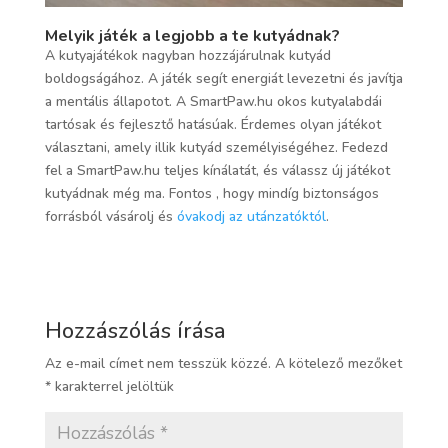
Melyik játék a legjobb a te kutyádnak?
A kutyajátékok nagyban hozzájárulnak kutyád
boldogságához. A játék segít energiát levezetni és javítja
a mentális állapotot. A SmartPaw.hu okos kutyalabdái
tartósak és fejlesztő hatásúak. Érdemes olyan játékot
választani, amely illik kutyád személyiségéhez. Fedezd
fel a SmartPaw.hu teljes kínálatát, és válassz új játékot
kutyádnak még ma. Fontos , hogy mindíg biztonságos
forrásból vásárolj és
óvakodj az utánzatóktól
.
Hozzászólás írása
Az e-mail címet nem tesszük közzé.
A kötelező mezőket
*
karakterrel jelöltük