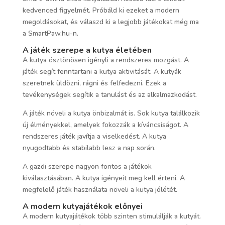
kedvenced figyelmét. Próbáld ki ezeket a modern
megoldásokat, és válaszd ki a legjobb játékokat még ma
a SmartPaw.hu-n.
A játék szerepe a kutya életében
A kutya ösztönösen igényli a rendszeres mozgást. A
játék segít fenntartani a kutya aktivitását. A kutyák
szeretnek üldözni, rágni és felfedezni. Ezek a
tevékenységek segítik a tanulást és az alkalmazkodást.
A játék növeli a kutya önbizalmát is. Sok kutya találkozik
új élményekkel, amelyek fokozzák a kíváncsiságot. A
rendszeres játék javítja a viselkedést. A kutya
nyugodtabb és stabilabb lesz a nap során.
A gazdi szerepe nagyon fontos a játékok
kiválasztásában. A kutya igényeit meg kell érteni. A
megfelelő játék használata növeli a kutya jólétét.
A modern kutyajátékok előnyei
A modern kutyajátékok több szinten stimulálják a kutyát.