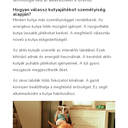
technológia védi az alkatrészeket a töréstől.
Hogyan válassz kutyajátékot személyiség
alapján?
Minden kutya más személyiséggel rendelkezik. Az
energikus kutya több mozgást igényel. A nyugodtabb
kutya lassabb játékokat kedvel. A megfelelő választás
növeli a kutya elégedettségét.
Az aktív kutyák szeretik az interaktív labdákat. Ezek
kihívást adnak és energiát használnak. A kevésbé aktív
kutyák puhább játékokat igényelnek. A túl gyors
mozgások megijeszthetik őket.
Az okos labdák több fokozatot kínálnak. A gazdi
könnyen beállíthatja a megfelelő erősséget. Ez segít
alkalmazkodni a kutya habitusához.