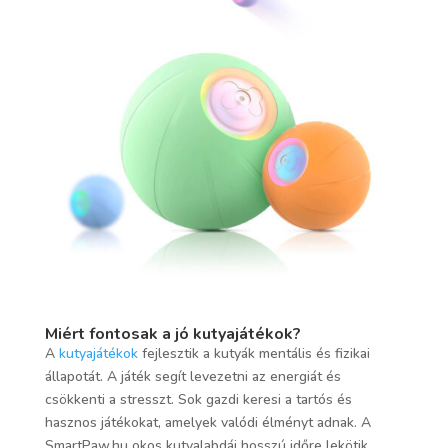
Miért fontosak a jó kutyajátékok?
A
kutyajátékok
fejlesztik a kutyák mentális és fizikai
állapotát. A játék segít levezetni az energiát és
csökkenti a stresszt. Sok gazdi keresi a tartós és
hasznos játékokat, amelyek valódi élményt adnak. A
SmartPaw.hu okos kutyalabdái hosszú időre lekötik