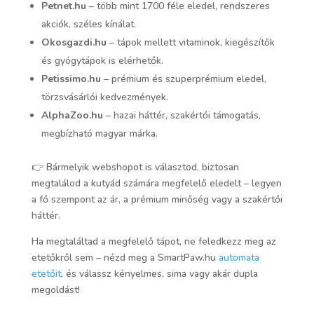
Petnet.hu
– több mint 1700 féle eledel, rendszeres
akciók, széles kínálat.
Okosgazdi.hu
– tápok mellett vitaminok, kiegészítők
és gyógytápok is elérhetők.
Petissimo.hu
– prémium és szuperprémium eledel,
törzsvásárlói kedvezmények.
AlphaZoo.hu
– hazai háttér, szakértői támogatás,
megbízható magyar márka.
👉 Bármelyik webshopot is választod, biztosan
megtalálod a kutyád számára megfelelő eledelt – legyen
a fő szempont az ár, a prémium minőség vagy a szakértői
háttér.
Ha megtaláltad a megfelelő tápot, ne feledkezz meg az
etetőkről sem – nézd meg a SmartPaw.hu
automata
etetőit
, és válassz kényelmes, sima vagy akár dupla
megoldást!