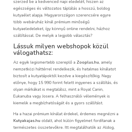
szerzed be a kedvenced napi eledelét, hiszen az
egészséges és változatos táplálás a hosszú, boldog
kutyaélet alapja. Magyarországon szerencsére egyre
több webáruház kínál prémium minőségű
kutyaeledeleket, így könnyű online rendelni, házhoz
szállítással. De melyik a legjobb választás?
Lássuk milyen webshopok közül
válogathatsz:
Az egyik legismertebb szereplő a
Zooplus.hu
, amely
nemzetközi háttérrel rendelkezik, és hatalmas kínálatot
biztosít a kutyatápoktól kezdve a kiegészítőkig. Nagy
előnye, hogy 15 990 forint felett ingyenes a szállítás, és
olyan márkákat is megtalálsz, mint a Royal Canin,
Eukanuba vagy Josera. A felhasználói vélemények is
kiemelik a megbízhatóságát és a gyors szállítást.
Ha a hazai prémium kínálat érdekel, érdemes megnézni a
Kutyakajas.hu
oldalt, ahol külön figyelmet fordítanak a
természetes összetevőkre. Itt megtalálhatók az Aldog,