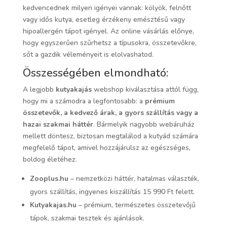
kedvencednek milyen igényei vannak: kölyök, felnőtt
vagy idős kutya, esetleg érzékeny emésztésű vagy
hipoallergén tápot igényel. Az online vásárlás előnye,
hogy egyszerűen szűrhetsz a típusokra, összetevőkre,
sőt a gazdik véleményeit is elolvashatod.
Összességében elmondható:
A legjobb
kutyakajás
webshop kiválasztása attól függ,
hogy mi a számodra a legfontosabb: a
prémium
összetevők, a kedvező árak, a gyors szállítás vagy a
hazai szakmai háttér
. Bármelyik nagyobb webáruház
mellett döntesz, biztosan megtalálod a kutyád számára
megfelelő tápot, amivel hozzájárulsz az egészséges,
boldog életéhez.
Zooplus.hu
– nemzetközi háttér, hatalmas választék,
gyors szállítás, ingyenes kiszállítás 15 990 Ft felett.
Kutyakajas.hu
– prémium, természetes összetevőjű
tápok, szakmai tesztek és ajánlások.