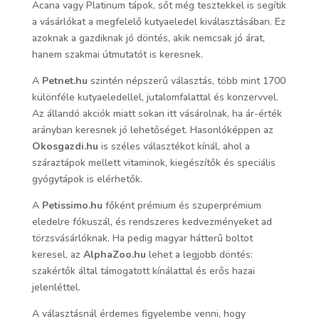
Acana vagy Platinum tápok, sőt még tesztekkel is segítik
a vásárlókat a megfelelő kutyaeledel kiválasztásában. Ez
azoknak a gazdiknak jó döntés, akik nemcsak jó árat,
hanem szakmai útmutatót is keresnek.
A
Petnet.hu
szintén népszerű választás, több mint 1700
különféle kutyaeledellel, jutalomfalattal és konzervvel.
Az állandó akciók miatt sokan itt vásárolnak, ha ár-érték
arányban keresnek jó lehetőséget. Hasonlóképpen az
Okosgazdi.hu
is széles választékot kínál, ahol a
száraztápok mellett vitaminok, kiegészítők és speciális
gyógytápok is elérhetők.
A
Petissimo.hu
főként prémium és szuperprémium
eledelre fókuszál, és rendszeres kedvezményeket ad
törzsvásárlóknak. Ha pedig magyar hátterű boltot
keresel, az
AlphaZoo.hu
lehet a legjobb döntés:
szakértők által támogatott kínálattal és erős hazai
jelenléttel.
A választásnál érdemes figyelembe venni, hogy