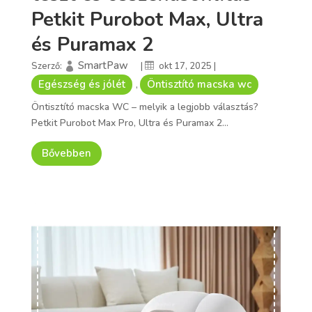
Petkit Purobot Max, Ultra
és Puramax 2
SmartPaw
Szerző:
|
okt 17, 2025
|
Egészség és jólét
Öntisztító macska wc
,
Öntisztító macska WC – melyik a legjobb választás?
Petkit Purobot Max Pro, Ultra és Puramax 2...
Bővebben