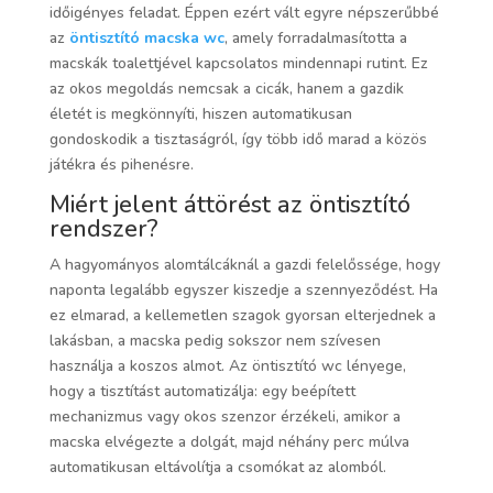
időigényes feladat. Éppen ezért vált egyre népszerűbbé
az
öntisztító macska wc
, amely forradalmasította a
macskák toalettjével kapcsolatos mindennapi rutint. Ez
az okos megoldás nemcsak a cicák, hanem a gazdik
életét is megkönnyíti, hiszen automatikusan
gondoskodik a tisztaságról, így több idő marad a közös
játékra és pihenésre.
Miért jelent áttörést az öntisztító
rendszer?
A hagyományos alomtálcáknál a gazdi felelőssége, hogy
naponta legalább egyszer kiszedje a szennyeződést. Ha
ez elmarad, a kellemetlen szagok gyorsan elterjednek a
lakásban, a macska pedig sokszor nem szívesen
használja a koszos almot. Az öntisztító wc lényege,
hogy a tisztítást automatizálja: egy beépített
mechanizmus vagy okos szenzor érzékeli, amikor a
macska elvégezte a dolgát, majd néhány perc múlva
automatikusan eltávolítja a csomókat az alomból.