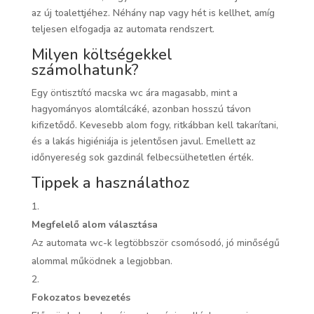
az új toalettjéhez. Néhány nap vagy hét is kellhet, amíg
teljesen elfogadja az automata rendszert.
Milyen költségekkel
számolhatunk?
Egy öntisztító macska wc ára magasabb, mint a
hagyományos alomtálcáké, azonban hosszú távon
kifizetődő. Kevesebb alom fogy, ritkábban kell takarítani,
és a lakás higiéniája is jelentősen javul. Emellett az
időnyereség sok gazdinál felbecsülhetetlen érték.
Tippek a használathoz
Megfelelő alom választása
Az automata wc-k legtöbbször csomósodó, jó minőségű
alommal működnek a legjobban.
Fokozatos bevezetés