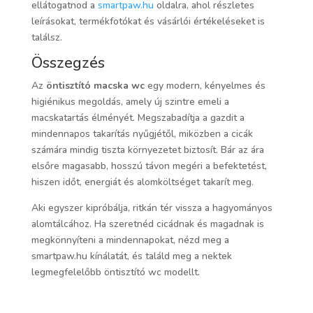
ellátogatnod a
smartpaw.hu
oldalra, ahol részletes
leírásokat, termékfotókat és vásárlói értékeléseket is
találsz.
Összegzés
Az
öntisztító macska wc
egy modern, kényelmes és
higiénikus megoldás, amely új szintre emeli a
macskatartás élményét. Megszabadítja a gazdit a
mindennapos takarítás nyűgjétől, miközben a cicák
számára mindig tiszta környezetet biztosít. Bár az ára
elsőre magasabb, hosszú távon megéri a befektetést,
hiszen időt, energiát és alomköltséget takarít meg.
Aki egyszer kipróbálja, ritkán tér vissza a hagyományos
alomtálcához. Ha szeretnéd cicádnak és magadnak is
megkönnyíteni a mindennapokat, nézd meg a
smartpaw.hu kínálatát, és találd meg a nektek
legmegfelelőbb öntisztító wc modellt.