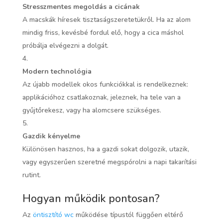
Stresszmentes megoldás a cicának
A macskák híresek tisztaságszeretetükről. Ha az alom
mindig friss, kevésbé fordul elő, hogy a cica máshol
próbálja elvégezni a dolgát.
Modern technológia
Az újabb modellek okos funkciókkal is rendelkeznek:
applikációhoz csatlakoznak, jeleznek, ha tele van a
gyűjtőrekesz, vagy ha alomcsere szükséges.
Gazdik kényelme
Különösen hasznos, ha a gazdi sokat dolgozik, utazik,
vagy egyszerűen szeretné megspórolni a napi takarítási
rutint.
Hogyan működik pontosan?
Az
öntisztító wc
működése típustól függően eltérő