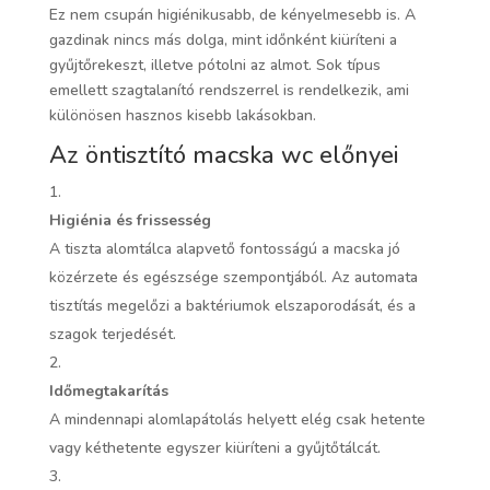
Ez nem csupán higiénikusabb, de kényelmesebb is. A
gazdinak nincs más dolga, mint időnként kiüríteni a
gyűjtőrekeszt, illetve pótolni az almot. Sok típus
emellett szagtalanító rendszerrel is rendelkezik, ami
különösen hasznos kisebb lakásokban.
Az öntisztító macska wc előnyei
Higiénia és frissesség
A tiszta alomtálca alapvető fontosságú a macska jó
közérzete és egészsége szempontjából. Az automata
tisztítás megelőzi a baktériumok elszaporodását, és a
szagok terjedését.
Időmegtakarítás
A mindennapi alomlapátolás helyett elég csak hetente
vagy kéthetente egyszer kiüríteni a gyűjtőtálcát.