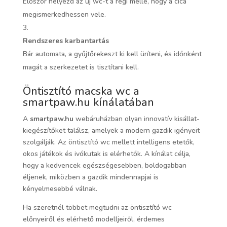
Először helyezd az új wc-t a régi mellé, hogy a cica
megismerkedhessen vele.
Rendszeres karbantartás
Bár automata, a gyűjtőrekeszt ki kell üríteni, és időnként
magát a szerkezetet is tisztítani kell.
Öntisztító macska wc a
smartpaw.hu kínálatában
A
smartpaw.hu
webáruházban olyan innovatív kisállat-
kiegészítőket találsz, amelyek a modern gazdik igényeit
szolgálják. Az öntisztító wc mellett intelligens etetők,
okos játékok és ivókutak is elérhetők. A kínálat célja,
hogy a kedvencek egészségesebben, boldogabban
éljenek, miközben a gazdik mindennapjai is
kényelmesebbé válnak.
Ha szeretnél többet megtudni az öntisztító wc
előnyeiről és elérhető modelljeiről, érdemes